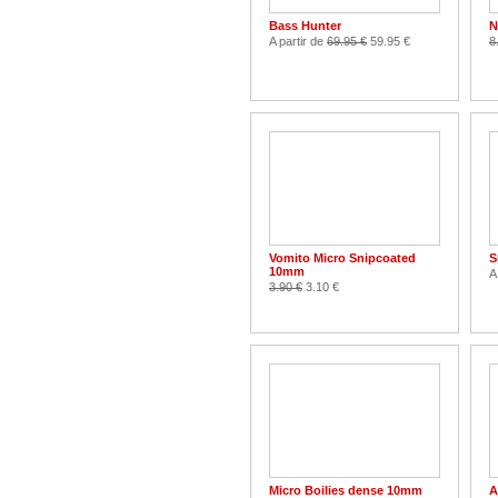
Bass Hunter
N
A partir de
69.95 €
59.95 €
8
Vomito Micro Snipcoated
S
10mm
A
3.90 €
3.10 €
Micro Boilies dense 10mm
A