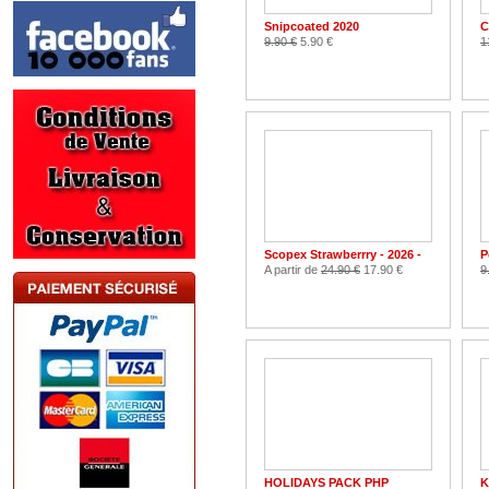
Snipcoated 2020
C
9.90 €
5.90 €
1
Scopex Strawberrry - 2026 -
P
A partir de
24.90 €
17.90 €
9
HOLIDAYS PACK PHP
K