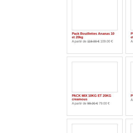
Pack Bouillettes Ananas 10
P
et 20kg
e
A partir de
119.00 €
109.00 €
A
PACK MIX 10KG ET 20KG
P
creamous
A
A partir de
99.00 €
79.00 €