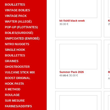
BOUILLETTES
VINTAGE BOILIES
VINTAGE PACK
kit fish8 black week
K
WAFTER (ALLEGÉ)
30.00 €
2
POP-UP (FLOTTANTES)
BOILIES(SURDOSÉ)
SNIPCOATED (ENROBÉ)
NITRO NUGGETS
SINGLE HOOK
BOUILLETTES
GRAINES
GHOSTBOOSTER
Summer Pack 2026
B
VULCANE STICK MIX
-
47.95 €
30.00 €
BOOST ORIGINAL
A
HOOK PASTA
X METHOD
ROULAGE
SUR MESURE
FARINES/ADDITIFS