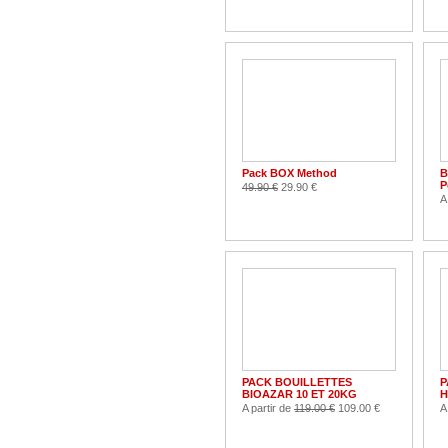
Pack BOX Method
B
P
49.90 €
29.90 €
A
PACK BOUILLETTES
P
BIOAZAR 10 ET 20KG
H
A partir de
119.00 €
109.00 €
A