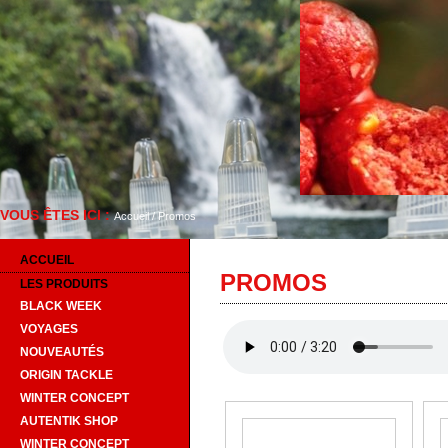
VOUS ÊTES ICI :
Bienvenue sur Autentik Sniper
Accueil
/
Promos
ACCUEIL
PROMOS
LES PRODUITS
BLACK WEEK
VOYAGES
NOUVEAUTÉS
ORIGIN TACKLE
WINTER CONCEPT
AUTENTIK SHOP
WINTER CONCEPT