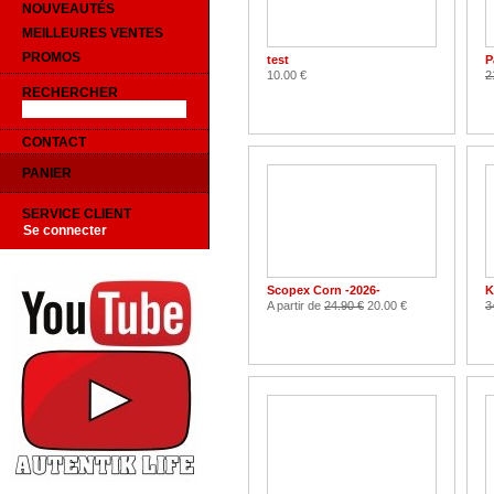
NOUVEAUTÉS
MEILLEURES VENTES
PROMOS
test
P
10.00 €
2
RECHERCHER
CONTACT
PANIER
SERVICE CLIENT
Se connecter
Scopex Corn -2026-
K
A partir de
24.90 €
20.00 €
3