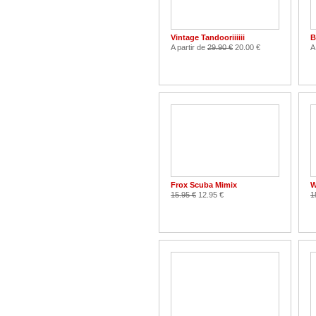
Vintage Tandooriiiiii
B
A partir de
29.90 €
20.00 €
A
Frox Scuba Mimix
W
15.95 €
12.95 €
1