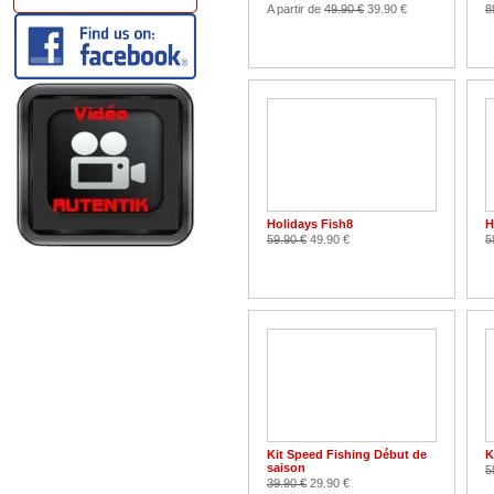
A partir de
49.90 €
39.90 €
8
Holidays Fish8
H
59.90 €
49.90 €
5
Kit Speed Fishing Début de
K
saison
5
39.90 €
29.90 €