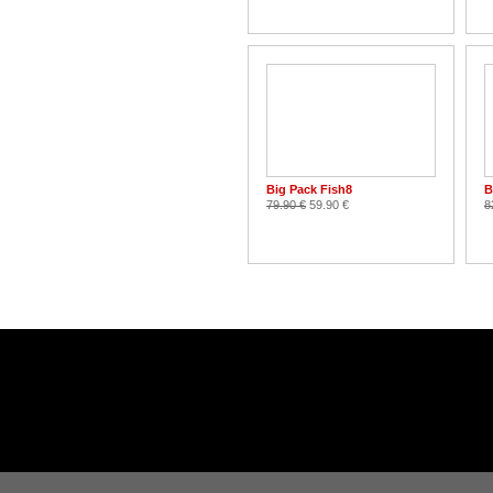
Big Pack Fish8
B
79.90 €
59.90 €
8