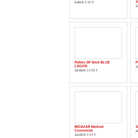
1
6.90 €
4.90 €
3
Pellets SP Stick BLUE
P
LAGON
1
15.90 €
13.90 €
BIOAZAR Method
S
Concentrat
3
15.90 €
9.54 €