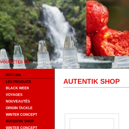
VOUS ÊTES ICI :
Bienv
Accueil
•
Autentik Shop
ACCUEIL
AUTENTIK SHOP
LES PRODUITS
BLACK WEEK
VOYAGES
NOUVEAUTÉS
ORIGIN TACKLE
WINTER CONCEPT
AUTENTIK SHOP
WINTER CONCEPT