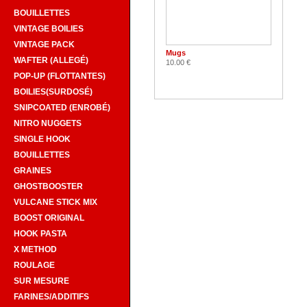
BOUILLETTES
VINTAGE BOILIES
VINTAGE PACK
Mugs
WAFTER (ALLEGÉ)
10.00 €
POP-UP (FLOTTANTES)
BOILIES(SURDOSÉ)
SNIPCOATED (ENROBÉ)
NITRO NUGGETS
SINGLE HOOK
BOUILLETTES
GRAINES
GHOSTBOOSTER
VULCANE STICK MIX
BOOST ORIGINAL
HOOK PASTA
X METHOD
ROULAGE
SUR MESURE
FARINES/ADDITIFS