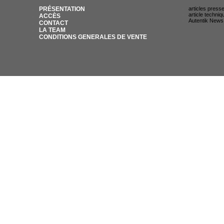
PRÉSENTATION
articles press
article techniq
ACCÈS
Autentik News
CONTACT
LA TEAM
CONDITIONS GENERALES DE VENTE
© AUTENTIK SNIPER 2007 / 35 RUE DU