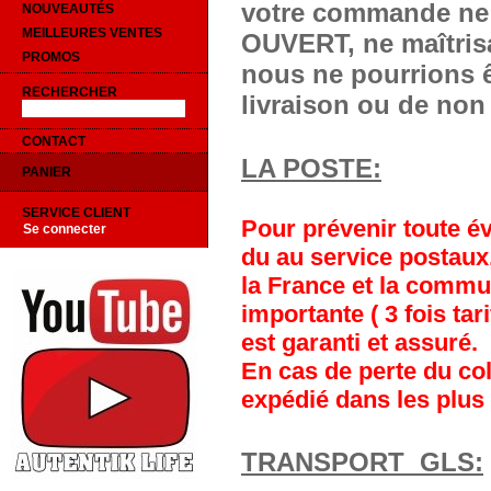
votre commande ne 
NOUVEAUTÉS
MEILLEURES VENTES
OUVERT, ne maîtrisa
PROMOS
nous ne pourrions ê
RECHERCHER
livraison ou de non 
CONTACT
LA POSTE:
PANIER
SERVICE CLIENT
Pour prévenir toute év
Se connecter
du au service postaux
la France et la commu
importante ( 3 fois tar
est garanti et assuré.
En cas de perte du coli
expédié dans les plus 
TRANSPORT GLS: