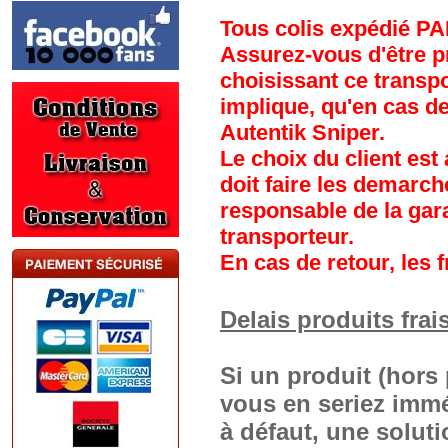
Tous colis expédié PA
Assurez-vous d'être p
choisissant ce transp
implique, qu'en cas d
Autentik Sniper.
Le choix du client est 
doit faire les demarch
responsable de la gara
transporteur.
En cas de retour, les f
Delais produits frai
Si un produit (hors 
vous en seriez immé
à défaut, une solut