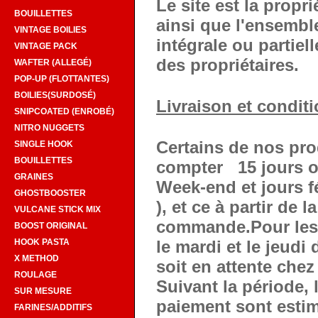
Le site est la propr
BOUILLETTES
ainsi que l'ensemble
VINTAGE BOILIES
intégrale ou partiel
VINTAGE PACK
des propriétaires.
WAFTER (ALLEGÉ)
POP-UP (FLOTTANTES)
BOILIES(SURDOSÉ)
Livraison et condit
SNIPCOATED (ENROBÉ)
NITRO NUGGETS
Certains de nos pro
SINGLE HOOK
BOUILLETTES
compter 15 jours o
GRAINES
Week-end et jours f
GHOSTBOOSTER
), et ce à partir de 
VULCANE STICK MIX
commande.Pour les p
BOOST ORIGINAL
le mardi et le jeudi
HOOK PASTA
X METHOD
soit en attente chez
ROULAGE
Suivant la période, 
SUR MESURE
paiement sont estimé
FARINES/ADDITIFS