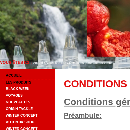
VOUS ÊTES ICI :
Bienvenue sur Autentik Snip
Accueil
/
Autentik sniper
/
Conditions generales de vente
ACCUEIL
CONDITIONS
LES PRODUITS
BLACK WEEK
VOYAGES
Conditions gé
NOUVEAUTÉS
ORIGIN TACKLE
Préambule:
WINTER CONCEPT
AUTENTIK SHOP
WINTER CONCEPT