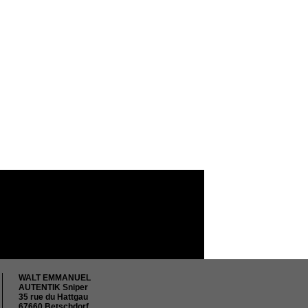
WALT EMMANUEL
AUTENTIK Sniper
35 rue du Hattgau
67660 Betschdorf