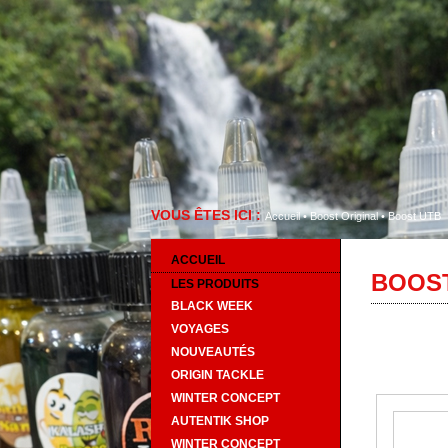
VOUS ÊTES ICI :
Accueil
•
Boost Original
•
Boost UTB
ACCUEIL
BOOST
LES PRODUITS
BLACK WEEK
VOYAGES
NOUVEAUTÉS
ORIGIN TACKLE
WINTER CONCEPT
AUTENTIK SHOP
WINTER CONCEPT