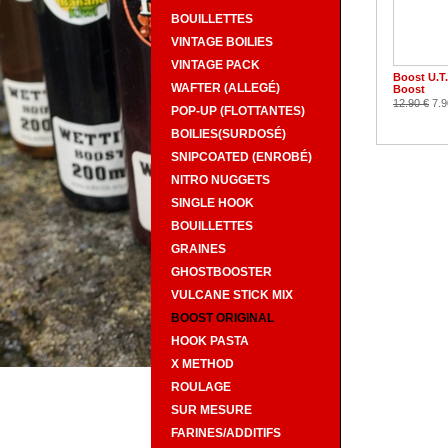
BOUILLETTES
VINTAGE BOILIES
VINTAGE PACK
Boost U.T.
WAFTER (ALLEGÉ)
Boost
12.90 €
7.9
POP-UP (FLOTTANTES)
BOILIES(SURDOSÉ)
SNIPCOATED (ENROBÉ)
NITRO NUGGETS
SINGLE HOOK
BOUILLETTES
GRAINES
GHOSTBOOSTER
VULCANE STICK MIX
BOOST ORIGINAL
HOOK PASTA
X METHOD
ROULAGE
SUR MESURE
FARINES/ADDITIFS