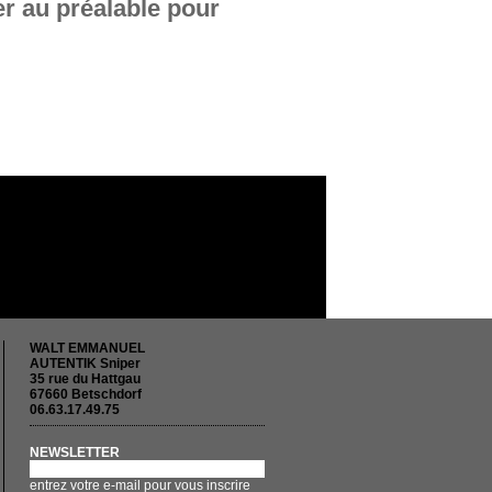
er au préalable pour
WALT EMMANUEL
AUTENTIK Sniper
35 rue du Hattgau
67660 Betschdorf
06.63.17.49.75
NEWSLETTER
entrez votre e-mail pour vous inscrire