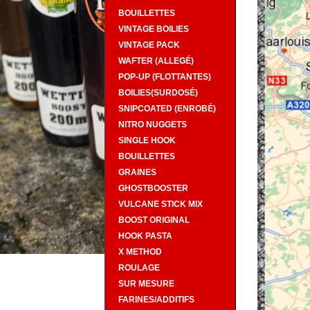
BOUILLETTES
VINTAGE BOILIES
VINTAGE PACK
WAFTER (ALLEGÉ)
POP-UP (FLOTTANTES)
BOILIES(SURDOSÉ)
SNIPCOATED (ENROBÉ)
NITRO NUGGETS
SINGLE HOOK
BOUILLETTES
GRAINES
GHOSTBOOSTER
VULCANE STICK MIX
BOOST ORIGINAL
HOOK PASTA
X METHOD
ROULAGE
SUR MESURE
FARINES/ADDITIFS