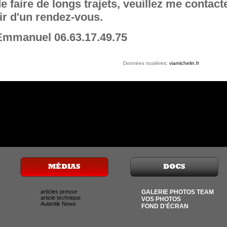
e faire de longs trajets, veuillez me contact
r d'un rendez-vous.
mmanuel 06.63.17.49.75
Données routières:
viamichelin.fr
articles presse
GALERIE PHOTOS TEAM
article technique
VOS PHOTOS
Autentik News
FOND D'ÉCRAN