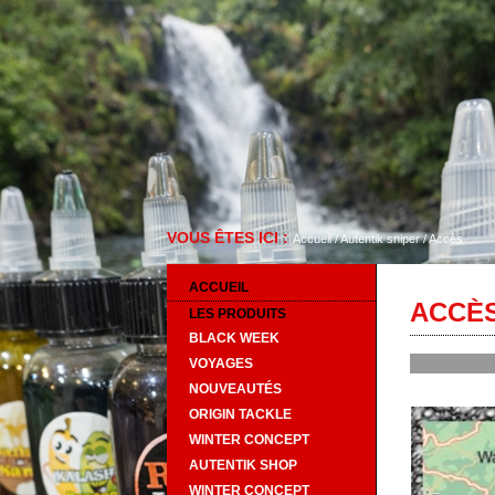
VOUS ÊTES ICI :
Accueil
/
Autentik sniper
/
Accès
ACCUEIL
ACCÈ
LES PRODUITS
BLACK WEEK
VOYAGES
NOUVEAUTÉS
ORIGIN TACKLE
WINTER CONCEPT
AUTENTIK SHOP
WINTER CONCEPT