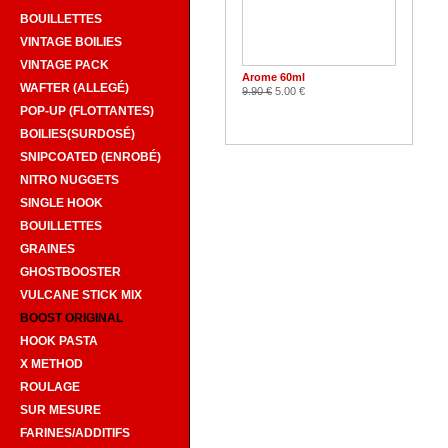
BOUILLETTES
VINTAGE BOILIES
VINTAGE PACK
Arome 60ml
WAFTER (ALLEGÉ)
9.90 €
5.00 €
POP-UP (FLOTTANTES)
BOILIES(SURDOSÉ)
SNIPCOATED (ENROBÉ)
NITRO NUGGETS
SINGLE HOOK
BOUILLETTES
GRAINES
GHOSTBOOSTER
VULCANE STICK MIX
BOOST ORIGINAL
HOOK PASTA
X METHOD
ROULAGE
SUR MESURE
FARINES/ADDITIFS