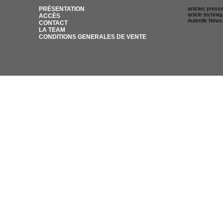
PRÉSENTATION
articles press
article techniq
ACCÈS
Autentik News
CONTACT
LA TEAM
CONDITIONS GENERALES DE VENTE
© AUTENTIK SNIPER 2007 / 35 RUE DU