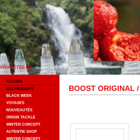
VOUS ÊTES ICI :
Bienvenue
Accueil
•
Boost Original
•
Arômes
ACCUEIL
BOOST ORIGINAL 
LES PRODUITS
BLACK WEEK
VOYAGES
NOUVEAUTÉS
ORIGIN TACKLE
WINTER CONCEPT
AUTENTIK SHOP
WINTER CONCEPT