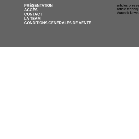
PRÉSENTATION
articles press
article techniq
ACCÈS
Autentik News
CONTACT
LA TEAM
CONDITIONS GENERALES DE VENTE
© AUTENTIK SNIPER 2007 / 35 RUE DU