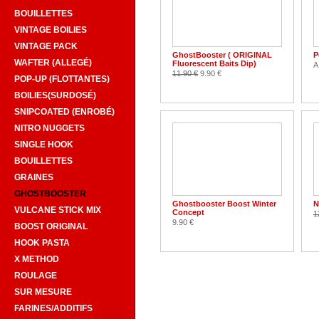
BOUILLETTES
VINTAGE BOILIES
VINTAGE PACK
GhostBooster ( ORIGINAL
P
WAFTER (ALLEGÉ)
Fluorescent Baits Dip)
A
11.90 €
9.90 €
POP-UP (FLOTTANTES)
BOILIES(SURDOSÉ)
SNIPCOATED (ENROBÉ)
NITRO NUGGETS
SINGLE HOOK
BOUILLETTES
GRAINES
GHOSTBOOSTER
Ghostbooster Boost Winter
N
VULCANE STICK MIX
Concept
1
9.90 €
BOOST ORIGINAL
HOOK PASTA
X METHOD
ROULAGE
SUR MESURE
FARINES/ADDITIFS