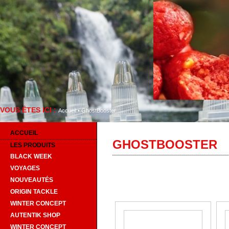
VOUS ÊTES ICI :
Bienvenue su
Accueil
•
GhostBooster
ACCUEIL
GHOSTBOOSTER
LES PRODUITS
BLACK WEEK
VOYAGES
NOUVEAUTÉS
ORIGIN TACKLE
WINTER CONCEPT
AUTENTIK SHOP
WINTER CONCEPT