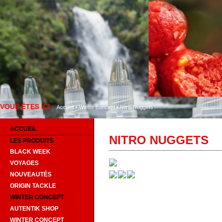
VOUS ÊTES ICI :
Bienvenu
Accueil
•
Winter concept
•
Nitro Nuggets
ACCUEIL
NITRO NUGGETS
LES PRODUITS
BLACK WEEK
VOYAGES
NOUVEAUTÉS
ORIGIN TACKLE
WINTER CONCEPT
AUTENTIK SHOP
WINTER CONCEPT