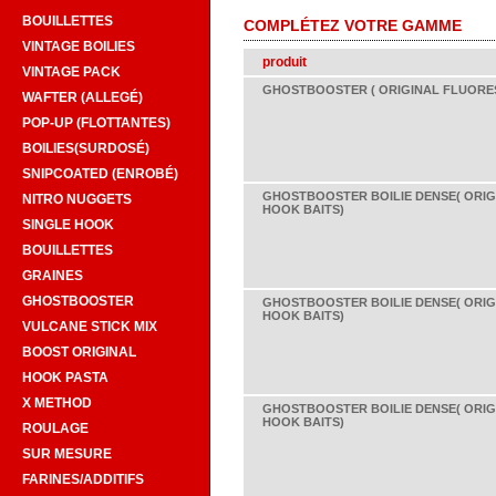
BOUILLETTES
COMPLÉTEZ VOTRE GAMME
VINTAGE BOILIES
produit
VINTAGE PACK
GHOSTBOOSTER ( ORIGINAL FLUORES
WAFTER (ALLEGÉ)
POP-UP (FLOTTANTES)
BOILIES(SURDOSÉ)
SNIPCOATED (ENROBÉ)
GHOSTBOOSTER BOILIE DENSE( ORI
NITRO NUGGETS
HOOK BAITS)
SINGLE HOOK
BOUILLETTES
GRAINES
GHOSTBOOSTER
GHOSTBOOSTER BOILIE DENSE( ORI
HOOK BAITS)
VULCANE STICK MIX
BOOST ORIGINAL
HOOK PASTA
X METHOD
GHOSTBOOSTER BOILIE DENSE( ORI
HOOK BAITS)
ROULAGE
SUR MESURE
FARINES/ADDITIFS