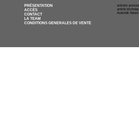
PRÉSENTATION
articles press
article techniq
ACCÈS
Autentik News
CONTACT
LA TEAM
CONDITIONS GENERALES DE VENTE
© AUTENTIK SNIPER 2007 / 35 RUE DU