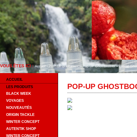
VOUS ÊTES ICI :
Bienvenue sur Au
Accueil
•
POP-UP (Flottantes)
•
Pop-UP Ghostbooster
•
Pop-up Gho
ACCUEIL
POP-UP GHOSTBO
LES PRODUITS
BLACK WEEK
VOYAGES
NOUVEAUTÉS
ORIGIN TACKLE
WINTER CONCEPT
AUTENTIK SHOP
WINTER CONCEPT