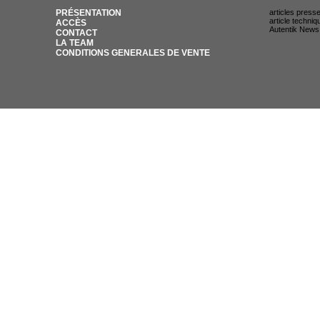
PRÉSENTATION
articles press
article techniq
ACCÈS
Autentik News
CONTACT
LA TEAM
CONDITIONS GENERALES DE VENTE
© AUTENTIK SNIPER 2007 / 35 RUE DU