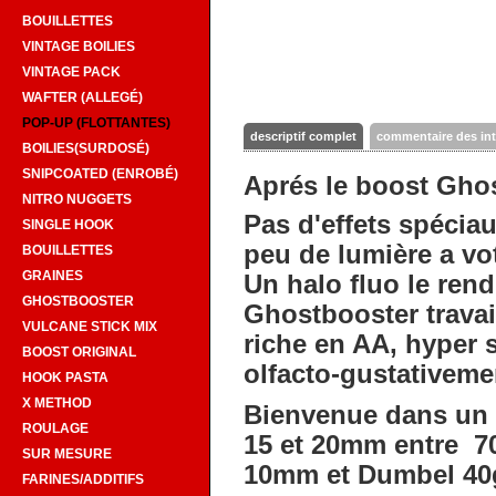
BOUILLETTES
VINTAGE BOILIES
VINTAGE PACK
WAFTER (ALLEGÉ)
POP-UP (FLOTTANTES)
descriptif complet
commentaire des in
BOILIES(SURDOSÉ)
SNIPCOATED (ENROBÉ)
Aprés le boost Ghos
NITRO NUGGETS
Pas d'effets spécia
SINGLE HOOK
peu de lumière a vo
BOUILLETTES
GRAINES
Un halo fluo le ren
GHOSTBOOSTER
Ghostbooster travail
VULCANE STICK MIX
riche en AA, hyper s
BOOST ORIGINAL
olfacto-gustativeme
HOOK PASTA
X METHOD
Bienvenue dans un 
ROULAGE
15 et 20mm entre 70
SUR MESURE
10mm et Dumbel 40
FARINES/ADDITIFS